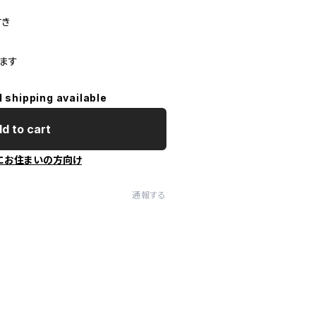
付き
ます
l shipping available
d to cart
にお住まいの方向け
通報する